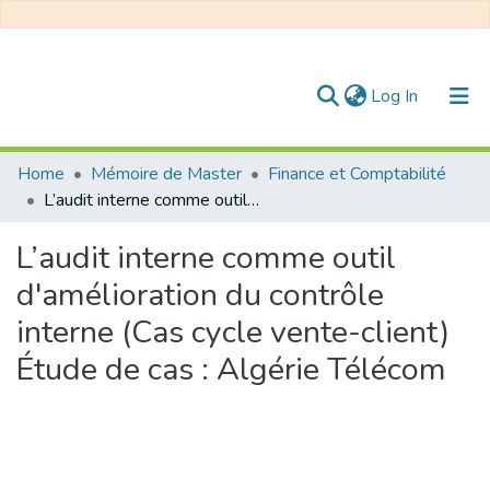
(current)
Log In
Communities & Collections
Home
Mémoire de Master
Finance et Comptabilité
L’audit interne comme outil d'amélioration du contrôle interne (Cas cycle vente-client) Étude de cas : Algérie Télécom
All of DSpace
L’audit interne comme outil
Statistics
d'amélioration du contrôle
interne (Cas cycle vente-client)
Étude de cas : Algérie Télécom