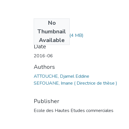
No
Files
Thumbnail
MS1.186-16.pdf
(4 MB)
Available
Date
2016-06
Authors
ATTOUCHE, Djamel Eddine
SEFOUANE, Imane ( Directrice de thèse )
Publisher
Ecole des Hautes Etudes commerciales