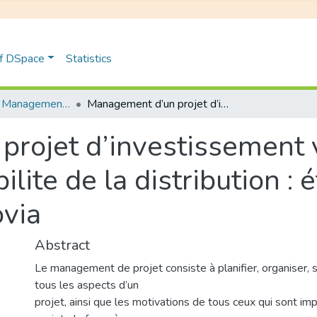
of DSpace
Statistics
Distribution et Management de la Chaîne Logistique
Management d’un projet d’investissement vaisant a ameliorer la rentabilite de la distribution : étude de cas: entreprise Travocovia
rojet d’investissement 
ilite de la distribution : 
ovia
Abstract
Le management de projet consiste à planifier, organiser, s
tous les aspects d’un
projet, ainsi que les motivations de tous ceux qui sont im