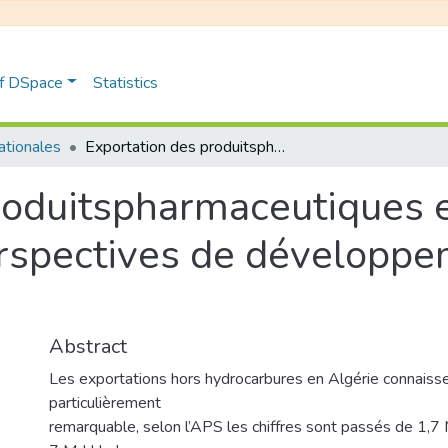
of DSpace
Statistics
nationales
Exportation des produitspharmaceutiques en A lgérie: contraintes et paerspectives de développement: étude de cas: groupe Saidal
roduitspharmaceutiques e
erspectives de développe
Abstract
Les exportations hors hydrocarbures en Algérie connaiss
particulièrement
remarquable, selon l’APS les chiffres sont passés de 1,