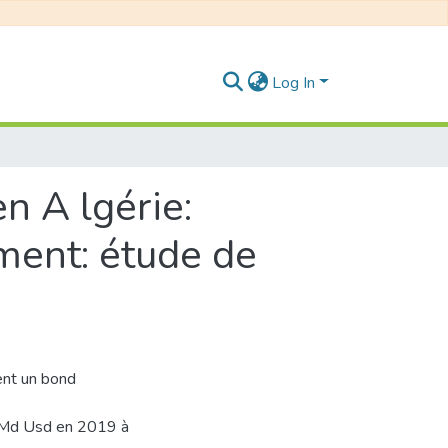
Log In
n A lgérie:
ment: étude de
ent un bond
7 Md Usd en 2019 à