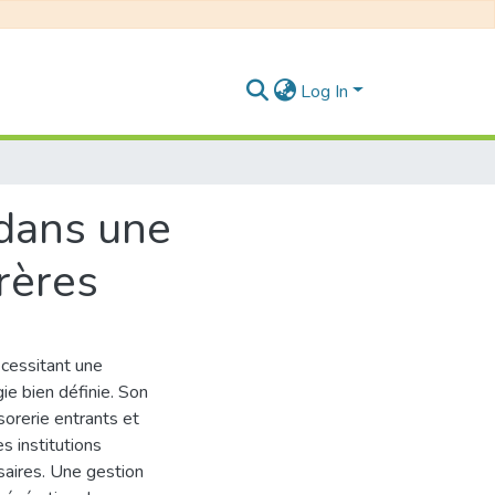
Log In
 dans une
Frères
écessitant une
ie bien définie. Son
ésorerie entrants et
s institutions
saires. Une gestion