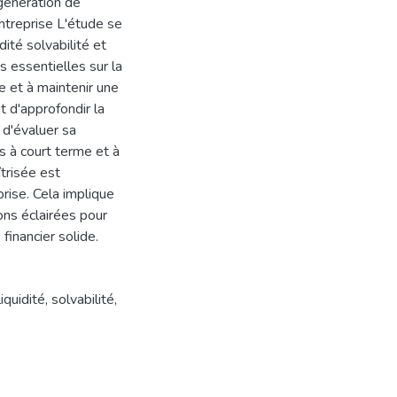
 génération de
 entreprise L'étude se
dité solvabilité et
ns essentielles sur la
e et à maintenir une
t d'approfondir la
 d'évaluer sa
s à court terme et à
trisée est
prise. Cela implique
ions éclairées pour
 financier solide.
liquidité
,
solvabilité
,