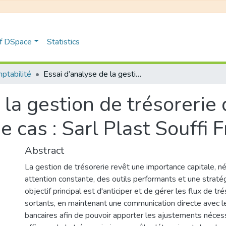
of DSpace
Statistics
ptabilité
Essai d’analyse de la gestion de trésorerie dans une entreprise Etude de cas : Sarl Plast Souffi Frères
 la gestion de trésorerie
 cas : Sarl Plast Souffi 
Abstract
La gestion de trésorerie revêt une importance capitale, n
attention constante, des outils performants et une stratég
objectif principal est d'anticiper et de gérer les flux de tr
sortants, en maintenant une communication directe avec le
bancaires afin de pouvoir apporter les ajustements néces