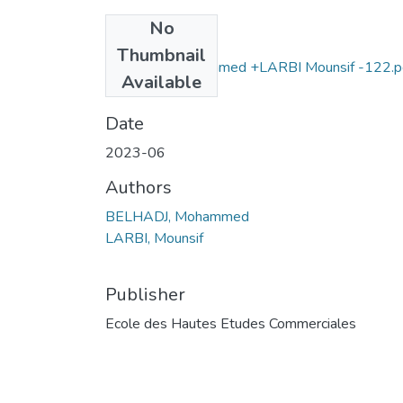
No
Files
Thumbnail
BELHADJ Mohammed +LARBI Mounsif -122.p
Available
(3.2 MB)
Date
2023-06
Authors
BELHADJ, Mohammed
LARBI, Mounsif
Publisher
Ecole des Hautes Etudes Commerciales