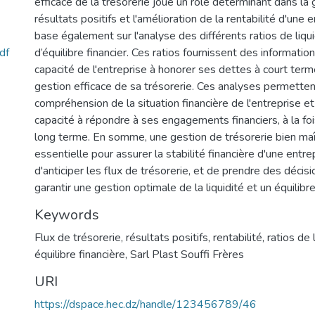
efficace de la trésorerie joue un rôle déterminant dans la
résultats positifs et l'amélioration de la rentabilité d'une
base également sur l'analyse des différents ratios de liqui
df
d’équilibre financier. Ces ratios fournissent des informatio
capacité de l'entreprise à honorer ses dettes à court term
gestion efficace de sa trésorerie. Ces analyses permetten
compréhension de la situation financière de l'entreprise et
capacité à répondre à ses engagements financiers, à la foi
long terme. En somme, une gestion de trésorerie bien maî
essentielle pour assurer la stabilité financière d'une entre
d'anticiper les flux de trésorerie, et de prendre des décis
garantir une gestion optimale de la liquidité et un équilibre
Keywords
Flux de trésorerie
,
résultats positifs
,
rentabilité
,
ratios de 
équilibre financière
,
Sarl Plast Souffi Frères
URI
https://dspace.hec.dz/handle/123456789/46