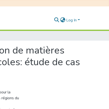
Log In
ion de matières
coles: étude de cas
pour la
s régions du