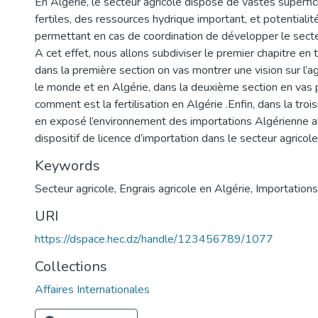
En Algérie, le secteur agricole dispose de vastes superfic
fertiles, des ressources hydrique important, et potentiali
permettant en cas de coordination de développer le secte
A cet effet, nous allons subdiviser le premier chapitre en t
dans la première section on vas montrer une vision sur l’ag
le monde et en Algérie, dans la deuxième section en vas 
comment est la fertilisation en Algérie .Enfin, dans la tro
en exposé l’environnement des importations Algérienne 
dispositif de licence d’importation dans le secteur agricole
Keywords
Secteur agricole
,
Engrais agricole en Algérie
,
Importations
URI
https://dspace.hec.dz/handle/123456789/1077
Collections
Affaires Internationales