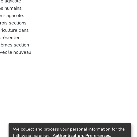
ie agricole
tés humains
ur agricole.
rois sections,
riculture dans
présenter
isièmes section
avec le nouveau
We collect and process your personal information for the
following purposes:
Authentication, Preferences,