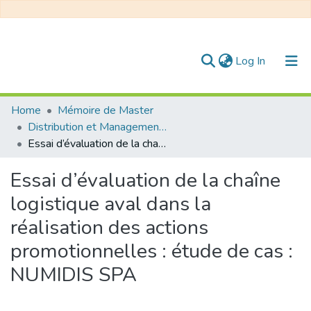
(current)
Log In
Communities & Collections
Home
Mémoire de Master
Distribution et Management de la Chaîne Logistique
All of DSpace
Essai d’évaluation de la chaîne logistique aval dans la réalisation des actions promotionnelles : étude de cas : NUMIDIS SPA
Statistics
Essai d’évaluation de la chaîne
logistique aval dans la
réalisation des actions
promotionnelles : étude de cas :
NUMIDIS SPA