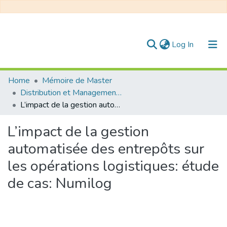
(current)
Log In
Communities & Collections
Home
Mémoire de Master
Distribution et Management de la Chaîne Logistique
All of DSpace
L’impact de la gestion automatisée des entrepôts sur les opérations logistiques: étude de cas: Numilog
Statistics
L’impact de la gestion
automatisée des entrepôts sur
les opérations logistiques: étude
de cas: Numilog