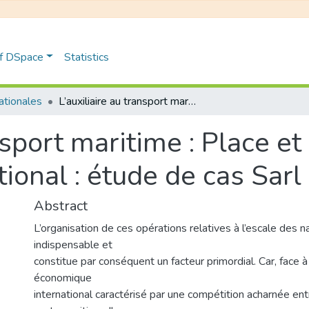
of DSpace
Statistics
nationales
L’auxiliaire au transport maritime : Place et rôle dans le commerce international : étude de cas Sarl ICTC
nsport maritime : Place et
onal : étude de cas Sarl
Abstract
L’organisation de ces opérations relatives à l’escale des n
indispensable et
constitue par conséquent un facteur primordial. Car, face 
économique
international caractérisé par une compétition acharnée ent