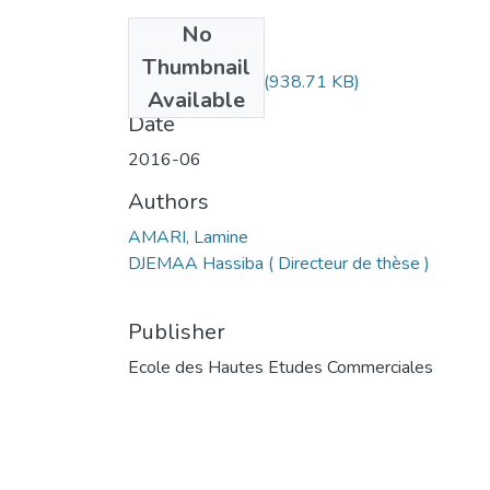
No
Files
Thumbnail
MS1.271-16.pdf
(938.71 KB)
Available
Date
2016-06
Authors
AMARI, Lamine
DJEMAA Hassiba ( Directeur de thèse )
Publisher
Ecole des Hautes Etudes Commerciales