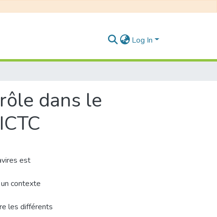
Log In
 rôle dans le
 ICTC
avires est
à un contexte
re les différents