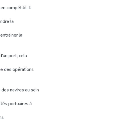
n compétitif. Il
indre la
entrainer la
’un port, cela
le des opérations
e des navires au sein
ités portuaires à
ns