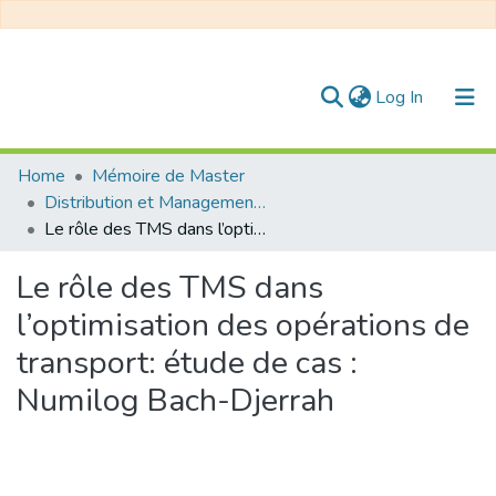
(current)
Log In
Communities & Collections
Home
Mémoire de Master
Distribution et Management de la Chaîne Logistique
All of DSpace
Le rôle des TMS dans l’optimisation des opérations de transport: étude de cas : Numilog Bach-Djerrah
Statistics
Le rôle des TMS dans
l’optimisation des opérations de
transport: étude de cas :
Numilog Bach-Djerrah