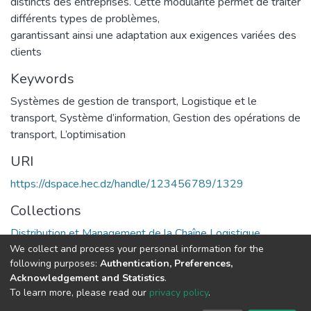
distincts des entreprises. Cette modularité permet de traiter
différents types de problèmes,
garantissant ainsi une adaptation aux exigences variées des
clients
Keywords
Systèmes de gestion de transport
,
Logistique et le
transport
,
Système d’information
,
Gestion des opérations de
transport
,
L’optimisation
URI
https://dspace.hec.dz/handle/123456789/1329
Collections
Distribution et Management de la Chaîne Logistique
We collect and process your personal information for the
following purposes:
Authentication, Preferences,
Full item page
Acknowledgement and Statistics
.
To learn more, please read our
privacy policy
.
DSpace software
copyright © 2002-2026
LYRASIS