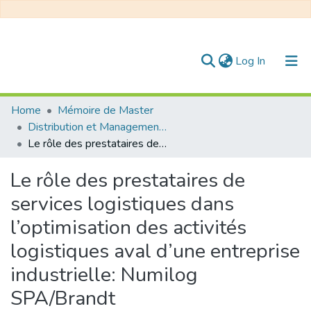
(current)
Log In
Communities & Collections
Home
Mémoire de Master
Distribution et Management de la Chaîne Logistique
All of DSpace
Le rôle des prestataires de services logistiques dans l’optimisation des activités logistiques aval d’une entreprise industrielle: Numilog SPA/Brandt
Statistics
Le rôle des prestataires de
services logistiques dans
l’optimisation des activités
logistiques aval d’une entreprise
industrielle: Numilog
SPA/Brandt