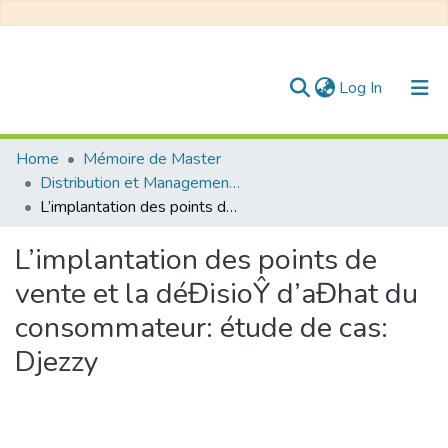
(current)
Log In
Communities & Collections
Home
Mémoire de Master
Distribution et Management de la Chaîne Logistique
All of DSpace
L’implantation des points de vente et la déĐisioŶ d’aĐhat du consommateur: étude de cas: Djezzy
Statistics
L’implantation des points de
vente et la déĐisioŶ d’aĐhat du
consommateur: étude de cas:
Djezzy