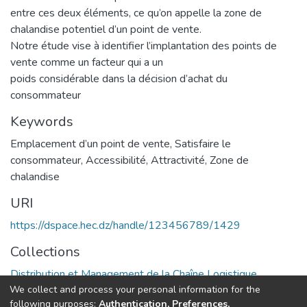
entre ces deux éléments, ce qu’on appelle la zone de
chalandise potentiel d’un point de vente.
Notre étude vise à identifier l’implantation des points de
vente comme un facteur qui a un
poids considérable dans la décision d’achat du
consommateur
Keywords
Emplacement d’un point de vente
,
Satisfaire le
consommateur
,
Accessibilité
,
Attractivité
,
Zone de
chalandise
URI
https://dspace.hec.dz/handle/123456789/1429
Collections
Distribution et Management de la Chaîne Logistique
We collect and process your personal information for the
following purposes:
Authentication, Preferences,
Full item page