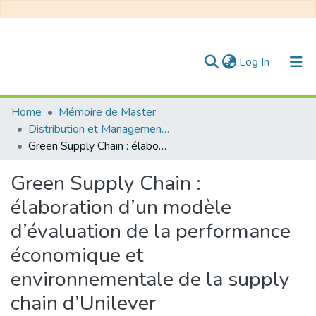
(current)
Log In
Communities & Collections
Home
Mémoire de Master
Distribution et Management de la Chaîne Logistique
All of DSpace
Green Supply Chain : élaboration d’un modèle d’évaluation de la performance économique et environnementale de la supply chain d’Unilever
Statistics
Green Supply Chain :
élaboration d’un modèle
d’évaluation de la performance
économique et
environnementale de la supply
chain d’Unilever