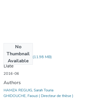
No
Files
Thumbnail
MS1.215-16.pdf
(11.98 MB)
Available
Date
2016-06
Authors
HAMZA REGUIG, Sarah Touria
GHIDOUCHE, Faouzi ( Directeur de thèse )