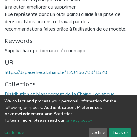
à rajouter, améliorer ou supprimer.
Elle représente donc un outil pointu d’aide à la prise de
décision. Nous finirons ce travail par des
recommandations faites grâce à l’utilisation de ce modèle.
Keywords
Supply chain
,
performance économique
URI
https://dspace.hec.dz/handle/123456789/1528
Collections
Distribution et Management de la Chaîne Logistique
We collect and process your personal information for the
following purposes:
Authentication, Preferences,
Full item page
Acknowledgement and Statistics
.
To learn more, please read our
privacy policy
.
DSpace software
copyright © 2002-2026
LYRASIS
Cookie
Privacy
End User
Send
Customize
Decline
That's ok