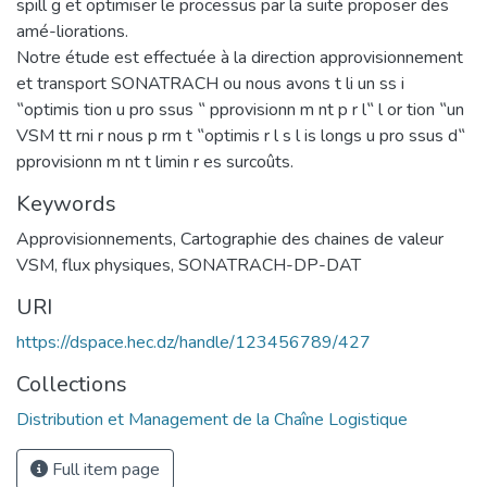
spill g et optimiser le processus par la suite proposer des
amé-liorations.
Notre étude est effectuée à la direction approvisionnement
et transport SONATRACH ou nous avons t li un ss i
‟optimis tion u pro ssus ‟ pprovisionn m nt p r l‟ l or tion ‟un
VSM tt rni r nous p rm t ‟optimis r l s l is longs u pro ssus d‟
pprovisionn m nt t limin r es surcoûts.
Keywords
Approvisionnements
,
Cartographie des chaines de valeur
VSM
,
flux physiques
,
SONATRACH-DP-DAT
URI
https://dspace.hec.dz/handle/123456789/427
Collections
Distribution et Management de la Chaîne Logistique
Full item page