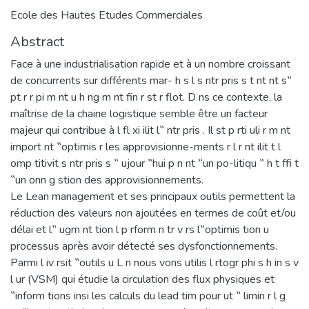
Ecole des Hautes Etudes Commerciales
Abstract
Face à une industrialisation rapide et à un nombre croissant
de concurrents sur différents mar- h s l s ntr pris s t nt nt s‟
pt r r pi m nt u h ng m nt fin r st r flot. D ns ce contexte, la
maîtrise de la chaine logistique semble être un facteur
majeur qui contribue à l fl xi ilit l‟ ntr pris . Il st p rti uli r m nt
import nt ‟optimis r les approvisionne-ments r l r nt ilit t l
omp titivit s ntr pris s ‟ ujour ‟hui p n nt ‟un po-litiqu ‟ h t ffi t
‟un onn g stion des approvisionnements.
Le Lean management et ses principaux outils permettent la
réduction des valeurs non ajoutées en termes de coût et/ou
délai et l‟ ugm nt tion l p rform n tr v rs l‟optimis tion u
processus après avoir détecté ses dysfonctionnements.
Parmi l iv rsit ‟outils u L n nous vons utilis l rtogr phi s h in s v
l ur (VSM) qui étudie la circulation des flux physiques et
‟inform tions insi les calculs du lead tim pour ut ‟ limin r l g