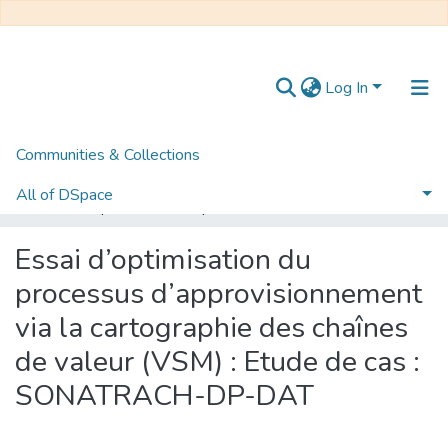
Log In
Communities & Collections
Home
Mémoire de Master
Distribution et Management de la Chaîne Logistique
All of DSpace
Essai d’optimisation du processus d’approvisionnement via la cartographie des chaînes de valeur (VSM) : Etude de cas : SONATRACH-DP-DAT
Statistics
Essai d’optimisation du
processus d’approvisionnement
via la cartographie des chaînes
de valeur (VSM) : Etude de cas :
SONATRACH-DP-DAT