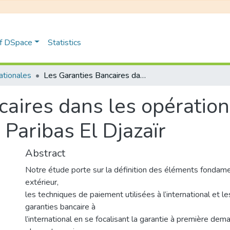
of DSpace
Statistics
nationales
Les Garanties Bancaires dans les opérations du commerce extérieur: cas BNP Paribas El Djazaïr
caires dans les opérati
 Paribas El Djazaïr
Abstract
Notre étude porte sur la définition des éléments fonda
extérieur,
les techniques de paiement utilisées à l’international et le
garanties bancaire à
l’international en se focalisant la garantie à première dem