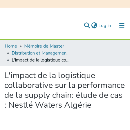
(current)
Log In
Communities & Collections
Home
Mémoire de Master
Distribution et Management de la Chaîne Logistique
All of DSpace
L'impact de la logistique collaborative sur la performance de la supply chain: étude de cas : Nestlé Waters Algérie
Statistics
L'impact de la logistique
collaborative sur la performance
de la supply chain: étude de cas
: Nestlé Waters Algérie