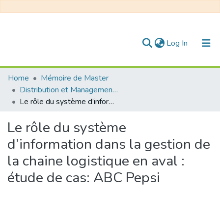
(current)
Log In
Communities & Collections
Home
Mémoire de Master
Distribution et Management de la Chaîne Logistique
All of DSpace
Le rôle du système d’information dans la gestion de la chaine logistique en aval : étude de cas: ABC Pepsi
Statistics
Le rôle du système
d’information dans la gestion de
la chaine logistique en aval :
étude de cas: ABC Pepsi