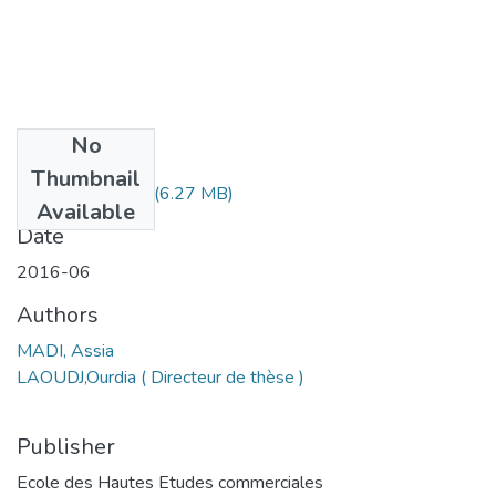
No
Files
Thumbnail
MS1.208-16.pdf
(6.27 MB)
Available
Date
2016-06
Authors
MADI, Assia
LAOUDJ,Ourdia ( Directeur de thèse )
Publisher
Ecole des Hautes Etudes commerciales