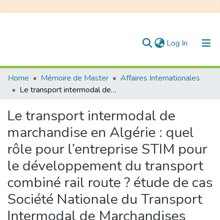
(current)
Log In
Communities & Collections
Home
Mémoire de Master
Affaires Internationales
Le transport intermodal de marchandise en Algérie : quel rôle pour l’entreprise STIM pour le développement du transport combiné rail route ? étude de cas Société Nationale du Transport Intermodal de Marchandises (STIM)
All of DSpace
Le transport intermodal de
Statistics
marchandise en Algérie : quel
rôle pour l’entreprise STIM pour
le développement du transport
combiné rail route ? étude de cas
Société Nationale du Transport
Intermodal de Marchandises