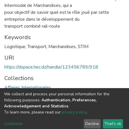
Intermodal de Marchandises, qui a
pour objectif de savoir quel est le rôle joué par cette
entreprise dans le développement du
transport combiné rail-route
Keywords
Logistique
,
Transport
,
Marchandises
,
STIM
URI
https://dspace.hec.dz/handle/123456789/918
Collections
Affaires Internationales
We collect and process your personal information for the
following purposes:
Authentication, Preferences,
Full item page
Acknowledgement and Statistics
.
To learn more, please read our
privacy policy
.
DSpace software
copyright © 2002-2026
LYRASIS
Cookie
Privacy
End User
Send
Customize
Decline
That's ok
settings
policy
Agreement
Feedback