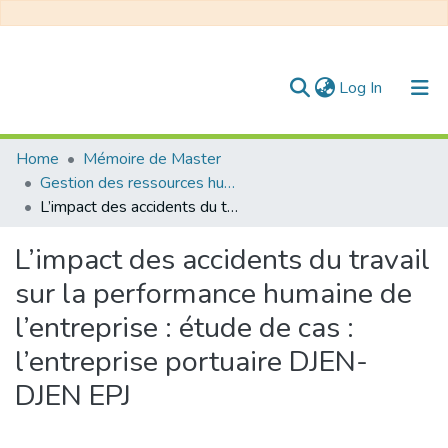
(current)
Log In
Communities & Collections
Home
Mémoire de Master
Gestion des ressources humaines
All of DSpace
L’impact des accidents du travail sur la performance humaine de l’entreprise : étude de cas : l’entreprise portuaire DJEN-DJEN EPJ
Statistics
L’impact des accidents du travail
sur la performance humaine de
l’entreprise : étude de cas :
l’entreprise portuaire DJEN-
DJEN EPJ