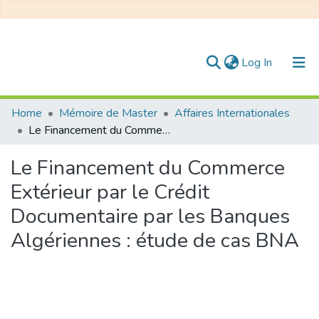
(current)
Log In
Communities & Collections
Home
Mémoire de Master
Affaires Internationales
Le Financement du Commerce Extérieur par le Crédit Documentaire par les Banques Algériennes : étude de cas BNA
All of DSpace
Le Financement du Commerce
Statistics
Extérieur par le Crédit
Documentaire par les Banques
Algériennes : étude de cas BNA