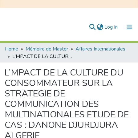
(current)
Log In
Communities & Collections
Home
Mémoire de Master
Affaires Internationales
L’MPACT DE LA CULTURE DU CONSOMMATEUR SUR LA STRATEGIE DE COMMUNICATION DES MULTINATIONALES ETUDE DE CAS : DANONE DJURDJURA ALGERIE
All of DSpace
L’MPACT DE LA CULTURE DU
Statistics
CONSOMMATEUR SUR LA
STRATEGIE DE
COMMUNICATION DES
MULTINATIONALES ETUDE DE
CAS : DANONE DJURDJURA
ALGERIE