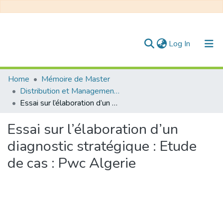
(current)
Log In
Communities & Collections
Home
Mémoire de Master
Distribution et Management de la Chaîne Logistique
All of DSpace
Essai sur l’élaboration d’un diagnostic stratégique : Etude de cas : Pwc Algerie
Statistics
Essai sur l’élaboration d’un
diagnostic stratégique : Etude
de cas : Pwc Algerie