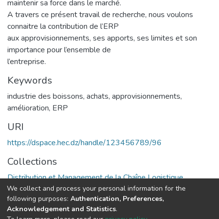
maintenir sa force dans le marché.
A travers ce présent travail de recherche, nous voulons
connaitre la contribution de l’ERP
aux approvisionnements, ses apports, ses limites et son
importance pour l’ensemble de
l’entreprise.
Keywords
industrie des boissons
,
achats
,
approvisionnements
,
amélioration
,
ERP
URI
https://dspace.hec.dz/handle/123456789/96
Collections
Distribution et Management de la Chaîne Logistique
We collect and process your personal information for the
following purposes:
Authentication, Preferences,
Full item page
Acknowledgement and Statistics
.