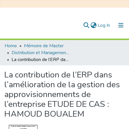
(current)
Log In
Communities & Collections
Home
Mémoire de Master
Distribution et Management de la Chaîne Logistique
All of DSpace
La contribution de l’ERP dans l’amélioration de la gestion des approvisionnements de l’entreprise ETUDE DE CAS : HAMOUD BOUALEM
Statistics
La contribution de l’ERP dans
l’amélioration de la gestion des
approvisionnements de
l’entreprise ETUDE DE CAS :
HAMOUD BOUALEM