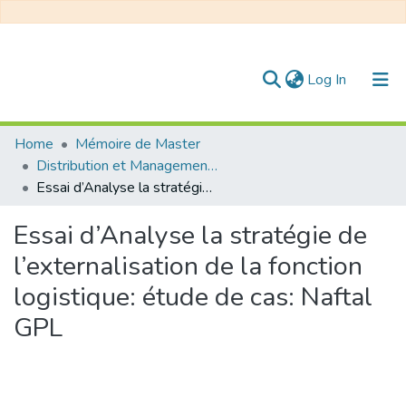
(current)
Log In
Communities & Collections
Home
Mémoire de Master
Distribution et Management de la Chaîne Logistique
All of DSpace
Essai d’Analyse la stratégie de l’externalisation de la fonction logistique: étude de cas: Naftal GPL
Statistics
Essai d’Analyse la stratégie de
l’externalisation de la fonction
logistique: étude de cas: Naftal
GPL