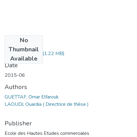
No
Files
Thumbnail
MS1.296-15.pdf
(1.22 MB)
Available
Date
2015-06
Authors
GUETTAF, Omar Elfarouk
LAOUDJ, Ouardia ( Directrice de thèse )
Publisher
Ecole des Hautes Etudes commerciales