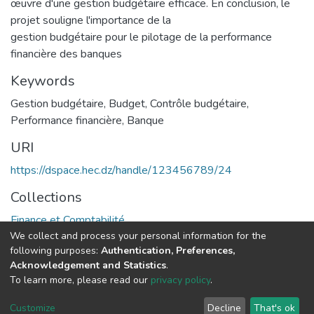
œuvre d'une gestion budgétaire efficace. En conclusion, le
projet souligne l'importance de la
gestion budgétaire pour le pilotage de la performance
financière des banques
Keywords
Gestion budgétaire
,
Budget
,
Contrôle budgétaire
,
Performance financière
,
Banque
URI
https://dspace.hec.dz/handle/123456789/24
Collections
Finance et Comptabilité
We collect and process your personal information for the
following purposes:
Authentication, Preferences,
Full item page
Acknowledgement and Statistics
.
To learn more, please read our
privacy policy
.
DSpace software
copyright © 2002-2026
LYRASIS
Cookie
Privacy
End User
Send
Customize
Decline
That's ok