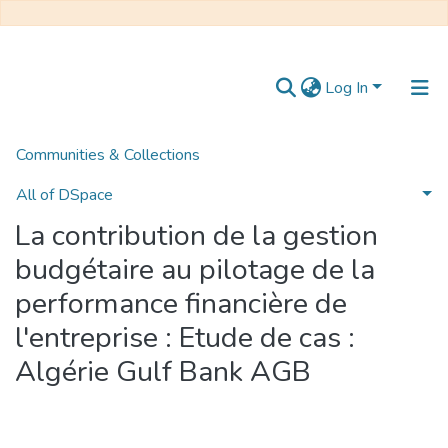
Log In
Communities & Collections
Home
Mémoire de Master
Finance et Comptabilité
La contribution de la gestion budgétaire au pilotage de la performance financière de l'entreprise : Etude de cas : Algérie Gulf Bank AGB
All of DSpace
La contribution de la gestion
Statistics
budgétaire au pilotage de la
performance financière de
l'entreprise : Etude de cas :
Algérie Gulf Bank AGB