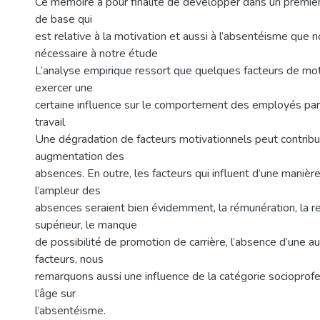
Ce mémoire a pour finalité de développer dans un premier
de base qui
est relative à la motivation et aussi à l’absentéisme que 
nécessaire à notre étude
L’analyse empirique ressort que quelques facteurs de mo
exercer une
certaine influence sur le comportement des employés par 
travail
Une dégradation de facteurs motivationnels peut contribu
augmentation des
absences. En outre, les facteurs qui influent d’une manière 
l’ampleur des
absences seraient bien évidemment, la rémunération, la re
supérieur, le manque
de possibilité de promotion de carrière, l’absence d’une 
facteurs, nous
remarquons aussi une influence de la catégorie socioprofe
l’âge sur
l’absentéisme.