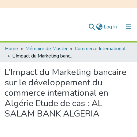
(current)
Log In
Communities & Collections
Home
Mémoire de Master
Commerce International
L’Impact du Marketing bancaire sur le développement du commerce international en Algérie Etude de cas : AL SALAM BANK ALGERIA
All of DSpace
L’Impact du Marketing bancaire
Statistics
sur le développement du
commerce international en
Algérie Etude de cas : AL
SALAM BANK ALGERIA