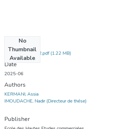
No
Files
Thumbnail
kermani assia-122.pdf
(1.22 MB)
Available
Date
2025-06
Authors
KERMANI, Assia
IMOUDACHE, Nadir (Directeur de thése)
Publisher
Ecole des Hautes Etudes commerciales