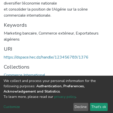
diversifier l’économie nationale
et consolider la position de l’Algérie sur la scène
commerciale internationale.
Keywords
Marketing bancaire
,
Commerce extérieur
,
Exportateurs
algériens
URI
https://dspace.hec.dz/handle/123456789/1376
Collections
Commerce International
We collect and process your personal information for the
following purposes:
Authentication, Preferences,
Full item page
Acknowledgement and Statistics
.
To learn more, please read our
privacy policy
.
DSpace software
copyright © 2002-2026
LYRASIS
Cookie
Privacy
End User
Send
Customize
Decline
That's ok
settings
policy
Agreement
Feedback