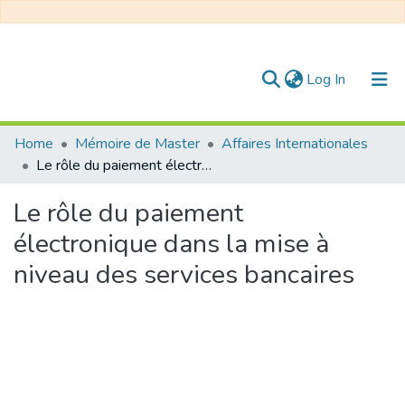
(current)
Log In
Communities & Collections
Home
Mémoire de Master
Affaires Internationales
Le rôle du paiement électronique dans la mise à niveau des services bancaires
All of DSpace
Le rôle du paiement
Statistics
électronique dans la mise à
niveau des services bancaires