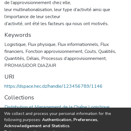
de l’approvisionnement chez elle,
leur multinationalisation, leur type d’activité ainsi que
l’importance de leur secteur
d’activité, ont été les facteurs qui nous ont motivés.
Keywords
Logistique
,
Flux physique
,
Flux informationnels
,
Flux
financiers
,
Fonction approvisionnement
,
Couts
,
Qualités
,
Quantités
,
Délais
,
Processus d’approvisionnement
,
PROMASIDOR DJAZAIR
URI
https://dspace.hec.dz/handle/123456789/1146
Collections
Distribution et Management de la Chaîne Logistique
We collect and process your personal information for the
following purposes:
Authentication, Preferences,
Full item page
Acknowledgement and Statistics
.