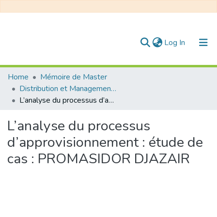
(current)
Log In
Communities & Collections
Home
Mémoire de Master
Distribution et Management de la Chaîne Logistique
All of DSpace
L’analyse du processus d’approvisionnement : étude de cas : PROMASIDOR DJAZAIR
Statistics
L’analyse du processus
d’approvisionnement : étude de
cas : PROMASIDOR DJAZAIR