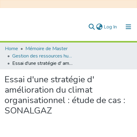
(current)
Log In
Communities & Collections
Home
Mémoire de Master
Gestion des ressources humaines
All of DSpace
Essai d'une stratégie d' amélioration du climat organisationnel : étude de cas : SONALGAZ
Statistics
Essai d'une stratégie d'
amélioration du climat
organisationnel : étude de cas :
SONALGAZ