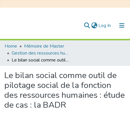
(current)
Log In
Communities & Collections
Home
Mémoire de Master
Gestion des ressources humaines
All of DSpace
Le bilan social comme outil de pilotage social de la fonction des ressources humaines : étude de cas : la BADR
Statistics
Le bilan social comme outil de
pilotage social de la fonction
des ressources humaines : étude
de cas : la BADR