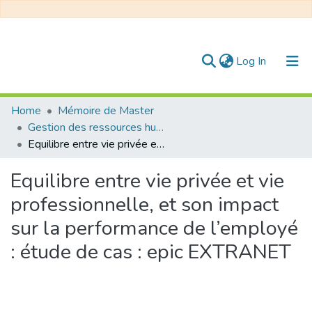
(current)
Log In
Communities & Collections
Home
Mémoire de Master
Gestion des ressources humaines
All of DSpace
Equilibre entre vie privée et vie professionnelle, et son impact sur la performance de l’employé : étude de cas : epic EXTRANET
Statistics
Equilibre entre vie privée et vie
professionnelle, et son impact
sur la performance de l’employé
: étude de cas : epic EXTRANET