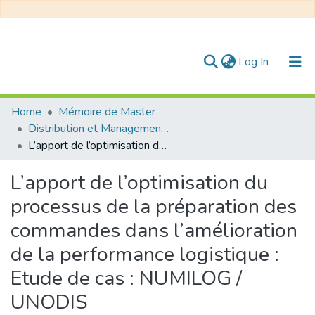
(current)
Log In
Communities & Collections
Home
Mémoire de Master
Distribution et Management de la Chaîne Logistique
All of DSpace
L’apport de l’optimisation du processus de la préparation des commandes dans l’amélioration de la performance logistique : Etude de cas : NUMILOG / UNODIS
Statistics
L’apport de l’optimisation du
processus de la préparation des
commandes dans l’amélioration
de la performance logistique :
Etude de cas : NUMILOG /
UNODIS