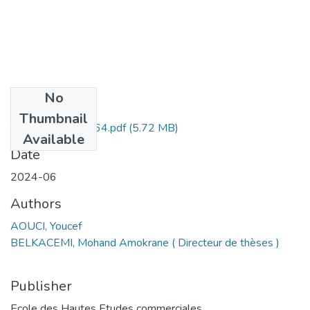
No
Files
Thumbnail
Youcef AOUCI -064.pdf
(5.72 MB)
Available
Date
2024-06
Authors
AOUCI, Youcef
BELKACEMI, Mohand Amokrane ( Directeur de thèses )
Publisher
Ecole des Hautes Etudes commerciales