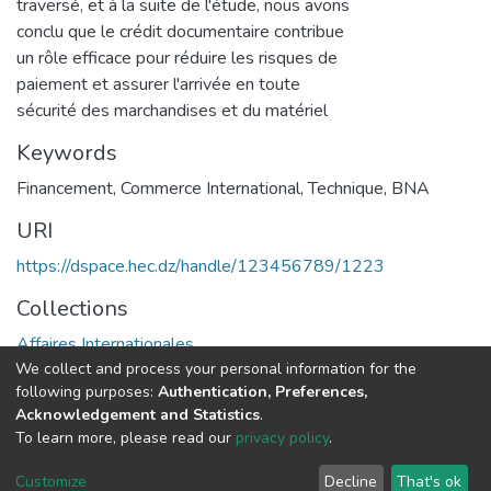
traversé, et à la suite de l'étude, nous avons
conclu que le crédit documentaire contribue
un rôle efficace pour réduire les risques de
paiement et assurer l'arrivée en toute
sécurité des marchandises et du matériel
Keywords
Financement
,
Commerce International
,
Technique
,
BNA
URI
https://dspace.hec.dz/handle/123456789/1223
Collections
Affaires Internationales
We collect and process your personal information for the
following purposes:
Authentication, Preferences,
Full item page
Acknowledgement and Statistics
.
To learn more, please read our
privacy policy
.
DSpace software
copyright © 2002-2026
LYRASIS
Cookie
Privacy
End User
Send
Customize
Decline
That's ok