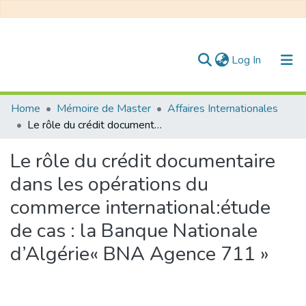
(current)
Log In
Communities & Collections
Home
Mémoire de Master
Affaires Internationales
Le rôle du crédit documentaire dans les opérations du commerce international:étude de cas : la Banque Nationale d’Algérie« BNA Agence 711 »
All of DSpace
Le rôle du crédit documentaire
Statistics
dans les opérations du
commerce international:étude
de cas : la Banque Nationale
d’Algérie« BNA Agence 711 »