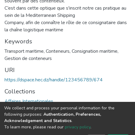
souvent par des contentieux.
C’est dans cette optique que s'inscrit notre cas pratique au
sein de la Mediterranean Shipping
Company, afin de connaître le rôle de ce consignataire dans
la chaîne logistique maritime
Keywords
Transport maritime
,
Conteneurs
,
Consignation maritime
,
Gestion de conteneurs
URI
https://dspace.hec.dz/handle/123456789/674
Collections
Affaires Internationales
We collect and process your personal information for the
following purposes:
Authentication, Preferences,
Full item page
Acknowledgement and Statistics
.
To learn more, please read our
privacy policy
.
DSpace software
copyright © 2002-2026
LYRASIS