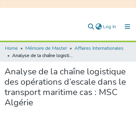
(current)
Log In
Communities & Collections
Home
Mémoire de Master
Affaires Internationales
Analyse de la chaîne logistique des opérations d’escale dans le transport maritime cas : MSC Algérie
All of DSpace
Analyse de la chaîne logistique
Statistics
des opérations d’escale dans le
transport maritime cas : MSC
Algérie