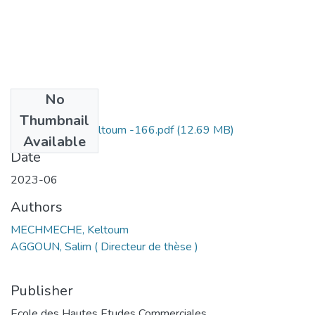
No
Files
Thumbnail
MECHMECHE Keltoum -166.pdf
(12.69 MB)
Available
Date
2023-06
Authors
MECHMECHE, Keltoum
AGGOUN, Salim ( Directeur de thèse )
Publisher
Ecole des Hautes Etudes Commerciales