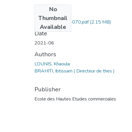
No
Files
Thumbnail
LOUNIS Khaoula -070.pdf
(2.15 MB)
Available
Date
2021-06
Authors
LOUNIS, Khaoula
BRAHITI, Ibtissam ( Directeur de thes )
Publisher
Ecole des Hautes Etudes commerciales