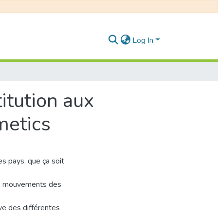
Log In
itution aux
metics
es pays, que ça soit
des mouvements des
ve des différentes