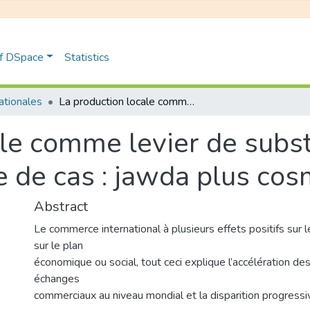
of DSpace
Statistics
nationales
La production locale comme levier de substitution aux importations étude de cas : jawda plus cosmetics
le comme levier de subst
e de cas : jawda plus cos
Abstract
Le commerce international à plusieurs effets positifs sur l
sur le plan
économique ou social, tout ceci explique l’accélération 
échanges
commerciaux au niveau mondial et la disparition progressi