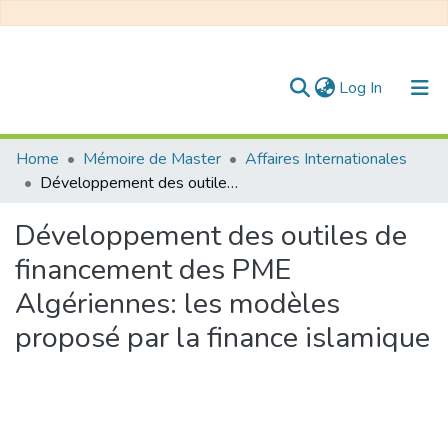
(current)
Log In
Communities & Collections
Home
Mémoire de Master
Affaires Internationales
Développement des outiles de financement des PME Algériennes: les modèles proposé par la finance islamique
All of DSpace
Développement des outiles de
Statistics
financement des PME
Algériennes: les modèles
proposé par la finance islamique