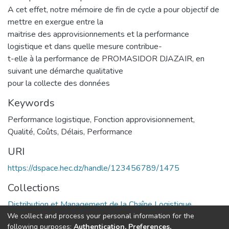
A cet effet, notre mémoire de fin de cycle a pour objectif de
mettre en exergue entre la
maitrise des approvisionnements et la performance
logistique et dans quelle mesure contribue-
t-elle à la performance de PROMASIDOR DJAZAIR, en
suivant une démarche qualitative
pour la collecte des données
Keywords
Performance logistique
,
Fonction approvisionnement
,
Qualité
,
Coûts
,
Délais
,
Performance
URI
https://dspace.hec.dz/handle/123456789/1475
Collections
Distribution et Management de la Chaîne Logistique
We collect and process your personal information for the
following purposes:
Authentication, Preferences,
Full item page