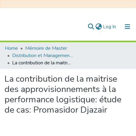
(current)
Log In
Communities & Collections
Home
Mémoire de Master
Distribution et Management de la Chaîne Logistique
All of DSpace
La contribution de la maitrise des approvisionnements à la performance logistique: étude de cas: Promasidor Djazair
Statistics
La contribution de la maitrise
des approvisionnements à la
performance logistique: étude
de cas: Promasidor Djazair