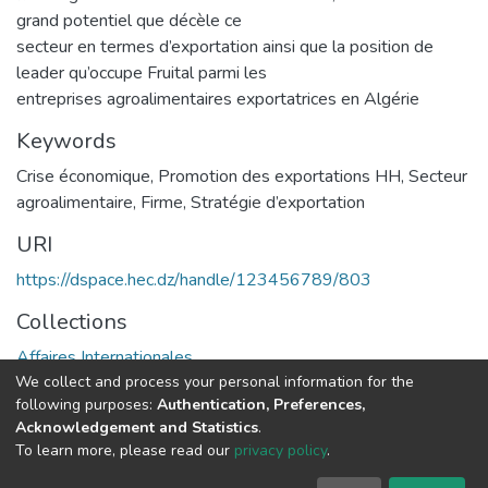
grand potentiel que décèle ce
secteur en termes d’exportation ainsi que la position de
leader qu’occupe Fruital parmi les
entreprises agroalimentaires exportatrices en Algérie
Keywords
Crise économique
,
Promotion des exportations HH
,
Secteur
agroalimentaire
,
Firme
,
Stratégie d’exportation
URI
https://dspace.hec.dz/handle/123456789/803
Collections
Affaires Internationales
We collect and process your personal information for the
following purposes:
Authentication, Preferences,
Full item page
Acknowledgement and Statistics
.
To learn more, please read our
privacy policy
.
DSpace software
copyright © 2002-2026
LYRASIS