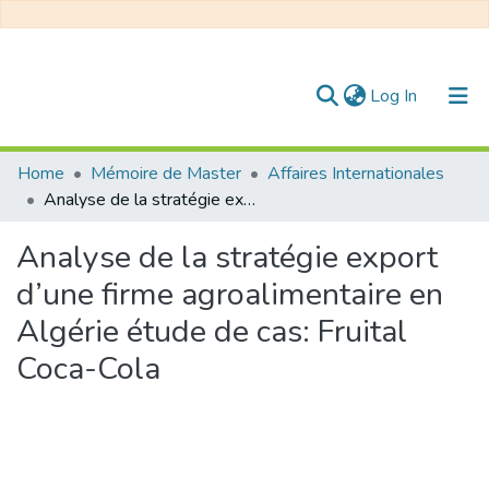
(current)
Log In
Communities & Collections
Home
Mémoire de Master
Affaires Internationales
Analyse de la stratégie export d’une firme agroalimentaire en Algérie étude de cas: Fruital Coca-Cola
All of DSpace
Analyse de la stratégie export
Statistics
d’une firme agroalimentaire en
Algérie étude de cas: Fruital
Coca-Cola