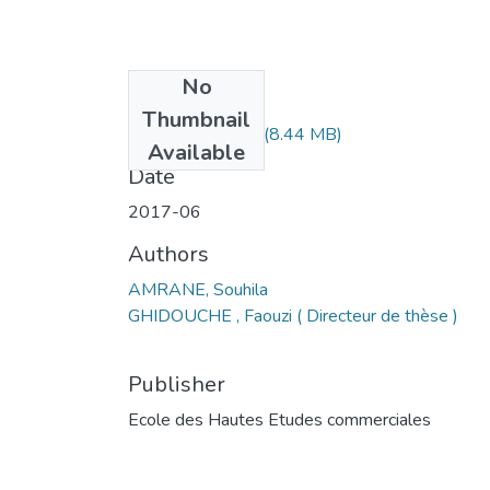
No
Files
Thumbnail
MS1.185-16.pdf
(8.44 MB)
Available
Date
2017-06
Authors
AMRANE, Souhila
GHIDOUCHE , Faouzi ( Directeur de thèse )
Publisher
Ecole des Hautes Etudes commerciales