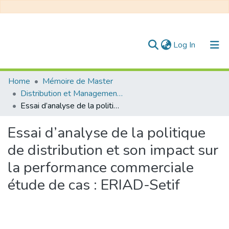
(current)
Log In
Communities & Collections
Home
Mémoire de Master
Distribution et Management de la Chaîne Logistique
All of DSpace
Essai d’analyse de la politique de distribution et son impact sur la performance commerciale étude de cas : ERIAD-Setif
Statistics
Essai d’analyse de la politique
de distribution et son impact sur
la performance commerciale
étude de cas : ERIAD-Setif