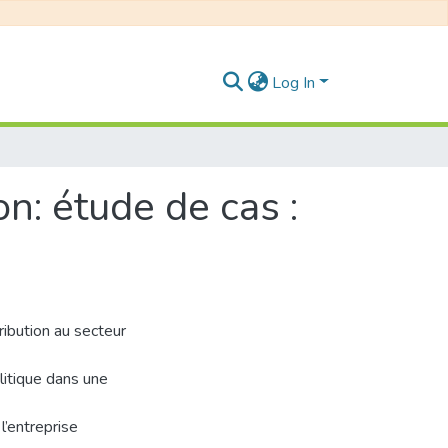
Log In
on: étude de cas :
ribution au secteur
litique dans une
l’entreprise