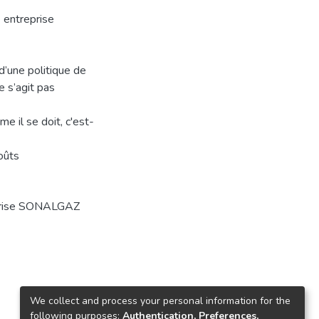
e entreprise
 d’une politique de
ne s’agit pas
e il se doit, c'est-
oûts
prise SONALGAZ
We collect and process your personal information for the
following purposes:
Authentication, Preferences,