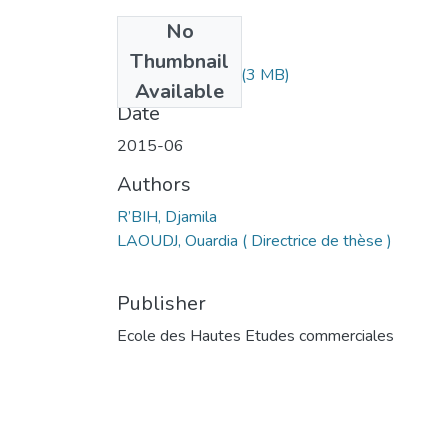
No
Files
Thumbnail
MS1.267-15.pdf
(3 MB)
Available
Date
2015-06
Authors
R’BIH, Djamila
LAOUDJ, Ouardia ( Directrice de thèse )
Publisher
Ecole des Hautes Etudes commerciales