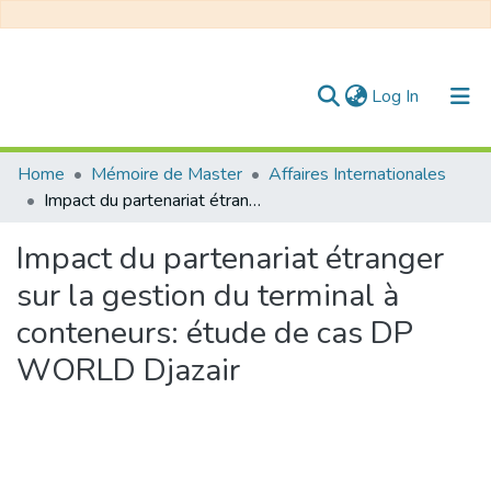
(current)
Log In
Communities & Collections
Home
Mémoire de Master
Affaires Internationales
Impact du partenariat étranger sur la gestion du terminal à conteneurs: étude de cas DP WORLD Djazair
All of DSpace
Impact du partenariat étranger
Statistics
sur la gestion du terminal à
conteneurs: étude de cas DP
WORLD Djazair