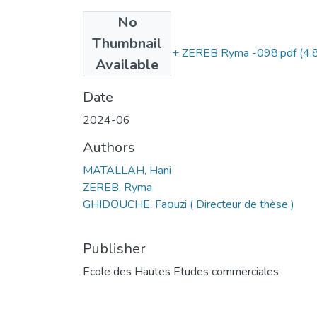
No
Files
Thumbnail
MATALLAH Hani + ZEREB Ryma -098.pdf
(4.
Available
MB)
Date
2024-06
Authors
MATALLAH, Hani
ZEREB, Ryma
GHIDΟUCHE, Faοuzi ( Directeur de thèse )
Publisher
Ecole des Hautes Etudes commerciales