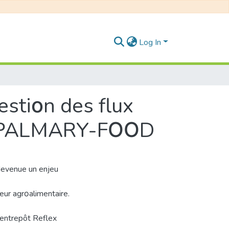
Log In
estiοn des flux
CΟ PALMARY-FΟΟD
devenue un enjeu
eur agrοalimentaire.
'entrepôt Reflex