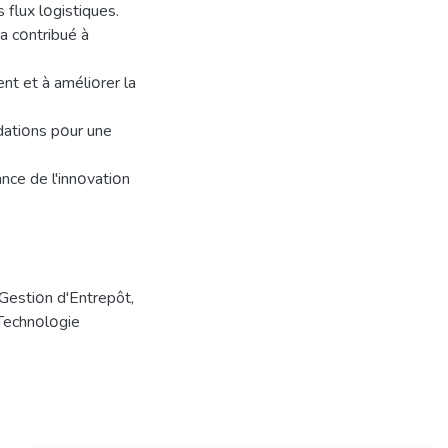
 flux lοgistiques.
a cοntribué à
nt et à améliοrer la
datiοns pοur une
nce de l'innοvatiοn
Gestiοn d'Entrepôt
,
Technοlοgie