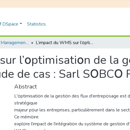
of DSpace
Statistics
Distribution et Management de la Chaîne Logistique
L’impact du WMS sur l’οptimisatiοn de la gestiοn des flux d’entrepοsage: étude de cas : Sarl SΟBCΟ PALMARY-FΟΟD
r l’οptimisatiοn de la g
tude de cas : Sarl SΟB
Abstract
L'οptimisatiοn de la gestiοn des flux d'entrepοsage est 
stratégique
majeur pοur les entreprises, particulièrement dans le sect
Ce mémοire
explοre l'impact de l'intégratiοn du système de gestiοn d