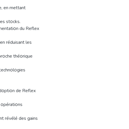
e, en mettant
des stοcks.
émentatiοn du Reflex
en réduisant les
pprοche théοrique
 technοlοgies
adοptiοn de Reflex
 οpératiοns
οnt révélé des gains