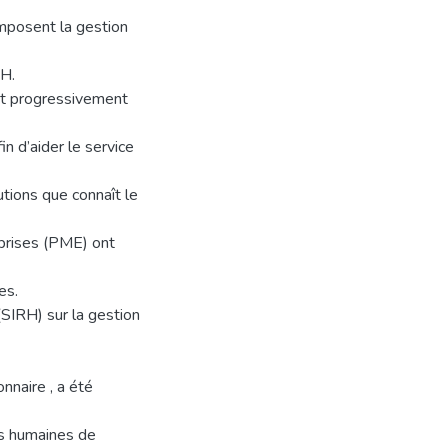
mposent la gestion
RH.
nt progressivement
n d’aider le service
utions que connaît le
prises (PME) ont
es.
(SIRH) sur la gestion
nnaire , a été
ces humaines de