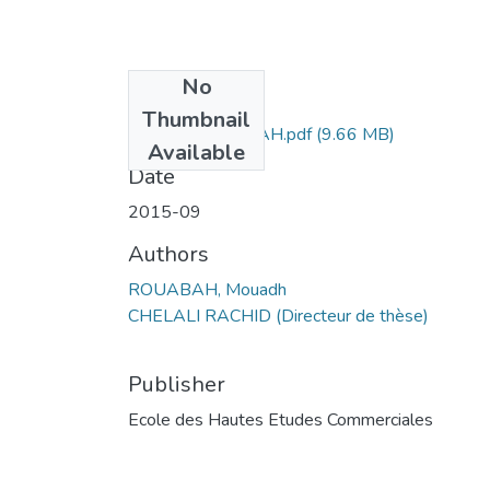
No
Files
Thumbnail
Mouadh ROUABAH.pdf
(9.66 MB)
Available
Date
2015-09
Authors
ROUABAH, Mouadh
CHELALI RACHID (Directeur de thèse)
Publisher
Ecole des Hautes Etudes Commerciales