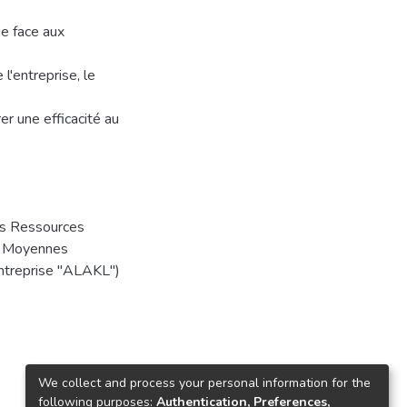
e face aux
l'entreprise, le
er une efficacité au
es Ressources
t Moyennes
Entreprise "ALAKL")
We collect and process your personal information for the
following purposes:
Authentication, Preferences,