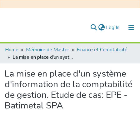
(current)
Log In
Communities & Collections
Home
Mémoire de Master
Finance et Comptabilité
La mise en place d'un système d'information de la comptabilité de gestion. Etude de cas: EPE - Batimetal SPA
All of DSpace
La mise en place d'un système
Statistics
d'information de la comptabilité
de gestion. Etude de cas: EPE -
Batimetal SPA