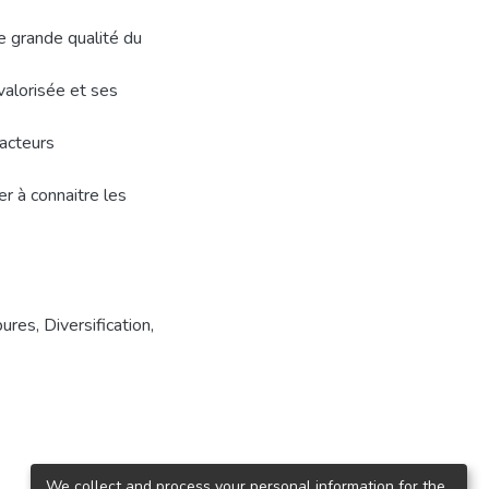
de grande qualité du
valorisée et ses
facteurs
r à connaitre les
bures
,
Diversification
,
We collect and process your personal information for the