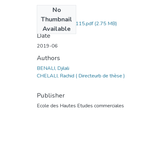
No
Files
Thumbnail
BENALI DJILALI-115.pdf
(2.75 MB)
Available
Date
2019-06
Authors
BENALI, Djilali
CHELALI, Rachid ( Directeurb de thèse )
Publisher
Ecole des Hautes Etudes commerciales