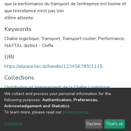
que la performance du transport de l’entreprise est bonne et
que l’excellence n’est pas loin
d’être atteinte
Keywords
Chaîne logistique
,
Transport
,
Transport routier
,
Performance
,
NAFTAL district - Chiffa
URI
https://dspace.hec.dz/handle/123456789/1115
Collections
Distribution et Management de la Chaîne Logistique
We collect and process your personal information for the
following purposes:
Authentication, Preferences,
Full item page
Acknowledgement and Statistics
.
To learn more, please read our
privacy policy
.
DSpace software
copyright © 2002-2026
LYRASIS
Cookie
Privacy
End User
Send
Customize
Decline
That's ok
settings
policy
Agreement
Feedback