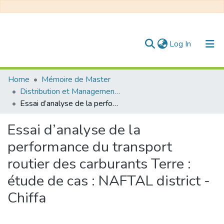
(current)
Log In
Communities & Collections
Home
Mémoire de Master
Distribution et Management de la Chaîne Logistique
All of DSpace
Essai d’analyse de la performance du transport routier des carburants Terre : étude de cas : NAFTAL district - Chiffa
Statistics
Essai d’analyse de la
performance du transport
routier des carburants Terre :
étude de cas : NAFTAL district -
Chiffa