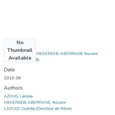
No
Files
Thumbnail
AZOUG Lamiaa + MEKERKEB-ABERRANE Ihssane
Available
-034.pdf
(3.96 MB)
Date
2019-06
Authors
AZOUG, Lamiaa
MEKERKEB-ABERRANE, Ihssane
LAOUDJ, Ouardia (Directeur de thèse)