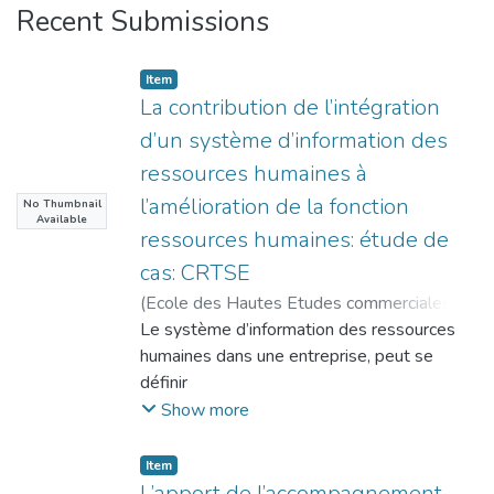
Recent Submissions
Item
La contribution de l’intégration
d’un système d’information des
ressources humaines à
l’amélioration de la fonction
No Thumbnail
Available
ressources humaines: étude de
cas: CRTSE
(
Ecole des Hautes Etudes commerciales
,
2017-06
Le système d’information des ressources
)
BENABDERRAHMANE, Ayoub
;
MEGHARI, Randa ( Directrice de thèses )
humaines dans une entreprise, peut se
définir
dans un premier lieu, comme un ensemble
Show more
de programmes ou d’applications
informatiques
Item
permettant d’automatiser les différents
L’apport de l’accompagnement