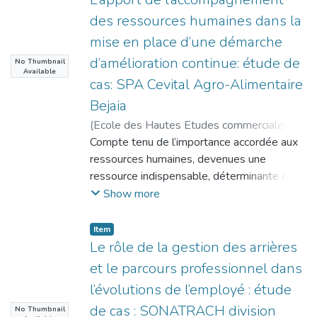
processus qui composent la gestion des
des ressources humaines dans la
ressources
mise en place d’une démarche
humaines.
d’amélioration continue: étude de
No Thumbnail
Depuis les années 1960, les grandes
Available
entreprises (GE) ont progressivement mis
cas: SPA Cevital Agro-Alimentaire
en
Bejaia
place un système d’information des
(
Ecole des Hautes Etudes commerciales
,
ressources humaines (SIRH) afin d’aider le
2017-06
Compte tenu de l’importance accordée aux
)
BELLOUL, Abdelghani
;
service des
MEGHARI, Randa ( Directrice de thèses )
ressources humaines, devenues une
RH à être plus stratégique et performant
ressource indispensable, déterminante de la
face aux évolutions du marché et à la
stabilité et la durabilité des entreprise, la
Show more
montée de la
présente
concurrence.
recherche s’intéresse à l’apport
Item
La finalité de ce travail de recherche est de
d’accompagnement des ressources
Le rôle de la gestion des arrières
présenter l’apport de l’intégration d’un
humaines dans la mise ne
et le parcours professionnel dans
SIRH à l’amélioration de la fonction RH.
place d’une démarche d’amélioration
Pour traiter cette problématique, un stage
l’évolutions de l’employé : étude
continue
pratique, a
de cas : SONATRACH division
No Thumbnail