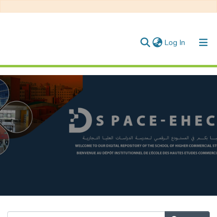
(current)
Log In
Communities & Collections
All of DSpace
Statistics