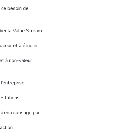
à ce besoin de
dier la Value Stream
valeur et à étudier
 et à non-valeur
l’entreprise
estations
s d’entreposage par
action.