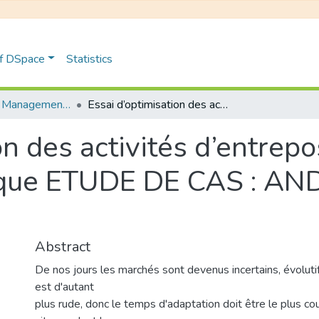
of DSpace
Statistics
Distribution et Management de la Chaîne Logistique
Essai d’optimisation des activités d’entreposage d’un prestataire logistique ETUDE DE CAS : ANDERSON Logistique
on des activités d’entrep
stique ETUDE DE CAS : 
Abstract
De nos jours les marchés sont devenus incertains, évoluti
est d'autant
plus rude, donc le temps d'adaptation doit être le plus cou